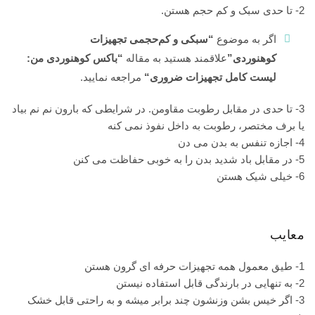
2- تا حدی سبک و کم حجم هستن.
اگر به موضوع
“سبکی و کم‌حجمی تجهیزات
کوهنوردی”
علاقمند هستید به مقاله
“
باکس کوهنوردی من:
لیست کامل تجهیزات ضروری
“
مراجعه نمایید.
3- تا حدی در مقابل رطوبت مقاومن. در شرایطی که بارون نم نم بیاد
یا برف مختصر، رطوبت به داخل نفوذ نمی کنه
4- اجازه تنفس به بدن می دن
5- در مقابل باد شدید بدن را به خوبی حفاظت می کنن
6- خیلی شیک هستن
معایب
1- طیق معمول همه تجهیزات حرفه ای گرون هستن
2- به تنهایی در بارندگی قابل استفاده نیستن
3- اگر خیس بشن وزنشون چند برابر میشه و به راحتی قابل خشک