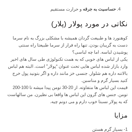
حساسیت به جرقه
و حرارت مستقیم
نکاتی در مورد پولار (پلار)
کوهنورد ها
و طبیعت گردان همیشه با مشکلی بزرگ به نام سرما
دست به گریبان بودن. تنها راه فرار از سرما طبیعتا راه سنتی
پوشیدن لباسه. اما چه لباسی؟
یکی از لباس های خوبی که به همت تکنولوژی طی سال های اخیر
وارد بازار شده لباس هایی تحت عنوان “پولار” است. البته هم لباس
بالاتنه داره هم شلوار. جنسی خز مانند داره و اگر بتونید پول خرج
کنید بسیار گرم و مناسبن.
قیمت این لباس ها متفاوته. از 20-30 تومن پیدا میشه تا 100-200
تومن. جنس های گرون این لباس ها واقعا بی نظیرن. من سالهاست
که یه پولار نسبتا خوب دارم و می دونم چیه.
مزایا
1- بسیار گرم هستن