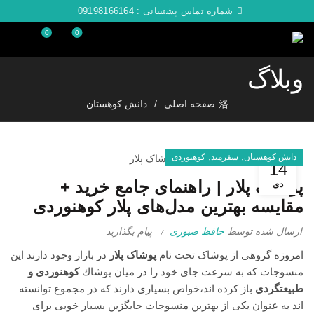
شماره تماس پشتیبانی :
09198166164
0
0
وبلاگ
صفحه اصلی
دانش کوهستان
,
,
دانش کوهستان
سفرمند
کوهنوردی
14
پوشاک پلار | راهنمای جامع خرید +
دی
مقایسه بهترین مدل‌های پلار کوهنوردی
ارسال شده توسط
حافظ صبوری
پیام بگذارید
امروزه گروهی از پوشاک تحت نام
پوشاک پلار
در بازار وجود دارند این
منسوجات كه به سرعت جای خود را در میان پوشاك
کوهنوردی و
طبیعتگردی
باز كرده اند،خواص بسیاری دارند كه در مجموع توانسته
اند به عنوان یكی از بهترین منسوجات جایگزین بسیار خوبی برای