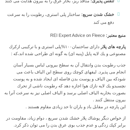
تنفس پذیری:
منافذ ریز، بخار عرق را به بیرون هدایت می کنند
خشک شدن سریع:
ساختار پلی استری، رطوبت را به سرعت
دفع می کند
منبع معتبر:
REI Expert Advice on Fleece
پارچه های پلار
دارای ساختمان۱۰۰%پلی استری و با تركیبی ازكرك
مصنوعی و یك لایه پایل (پنبه ای) به گونه ای طراحی شده اند،كه :
جذب رطوبت بدن وانتقال آن به سطح بیرونی لباس بسیار آسان
انجام می پذیرد. لیفهای كوچك روی سطح این الیاف باعث می
چگونه یک
شودكه بین الیاف و پوست بدن فاصله ای ایجاد شده و به پوست
کارابین
نچسبدو یك لایه نازك هوا اجازه دهد كه رطوبت ناشی از تحرك
مناسب
برای
بصورت بخاربه الیاف اصلی برسد و الیاف اصلی نیز به سرعت آنرا به
سنگنوردی
بیرون منتقل كنند .
انتخاب
کنیم؟
این پارچه در مقابل باد و باران تا حد زیادی مقاوم هستند .
(راهنمای
خرید
از خواص دیگر پوشاك پلار خشك شدن سریع ، دوام زیاد، مقاومت در
کامل)
برابر كپك زدگی و عدم جذب بوی عرق بدن را می توان ذكر كرد.
25 آبان