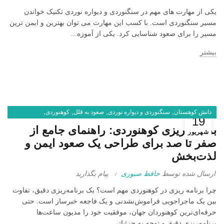
یکی از مهارت های مهم در سنگنوردی و دیواره نوردی تکنیک خواندن
مسیر سنگنوردی است. با کسب این مهارت می توان بهترین و ایمن ترین
مسیر را برای صعود شناسایی کرد. یکی از آموزه...
بیشتر
,
,
,
,
دانش کوهستان
سنگنوردی و دیواره نوردی
صعود به قلل
کوهنوردی
19
,
کوهنوردی با اسکی
یخنوردی و درای تولینگ
برنامه ریزی کوهنوردی: راهنمای جامع از
شهریور
صفر تا صد برای طراحی یک صعود ایمن و
لذت‌بخش
ارسال شده توسط
حافظ صبوری
پیام بگذارید
چرا برنامه ریزی در کوهنوردی مهم است؟ یک برنامه‌ریزی دقیق، تفاوت
بین یک ماجراجویی فراموش‌نشدنی و یک فاجعه خبرساز است. حتی
حرفه‌ای‌ترین کوهنوردان جهان، موفقیت خود را مدیون ساعت‌ها
برنامه‌ریزی دقیق و توجه به جزئیاتی...