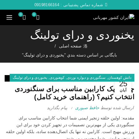
شماره تماس پشتیبانی :
09198166164
0
0
یخنوردی و درای تولینگ
صفحه اصلی
بایگانی بر اساس دسته بندي "یخنوردی و درای تولینگ"
,
,
,
دانش کوهستان
سنگنوردی و دیواره نوردی
کوهنوردی
یخنوردی و درای تولینگ
25
چگونه یک کارابین مناسب برای سنگنوردی
آبان
انتخاب کنیم؟ (راهنمای خرید کامل)
ارسال شده توسط
حافظ صبوری
پیام بگذارید
مقدمه: اولین حلقه زنجیر ایمنی شما انتخاب کارابین مناسب برای
سنگنوردی یکی از مهم‌ترین تصمیمات در تجهیز کردن خود برای این
ورزش مهیج است. کارابین نه تنها یک اتصال‌دهنده ساده، بلکه اولین حلقه
از زنجیره ایمنی شما محسوب می‌شود....