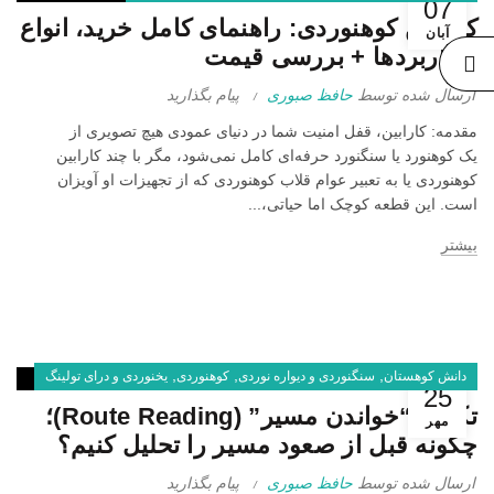
07
1404
کارابین کوهنوردی: راهنمای کامل خرید، انواع
بدون
آبان
دیدگاه
و کاربردها + بررسی قیمت
ارسال شده توسط
حافظ صبوری
پیام بگذارید
مقدمه: کارابین، قفل امنیت شما در دنیای عمودی هیچ تصویری از
یک کوهنورد یا سنگنورد حرفه‌ای کامل نمی‌شود، مگر با چند کارابین
کوهنوردی یا به تعبیر عوام قلاب کوهنوردی که از تجهیزات او آویزان
است. این قطعه کوچک اما حیاتی،...
بیشتر
,
,
,
دانش کوهستان
سنگنوردی و دیواره نوردی
کوهنوردی
یخنوردی و درای تولینگ
25
تکنیک “خواندن مسیر” (Route Reading)؛
مهر
چگونه قبل از صعود مسیر را تحلیل کنیم؟
ارسال شده توسط
حافظ صبوری
پیام بگذارید