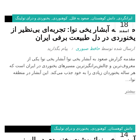
,
,
,
,
ایرانگردی
دانش کوهستان
صعود به قلل
کوهنوردی
یخنوردی و درای تولینگ
18
صعود به آبشار یخی نوا: تجربه‌ای بی‌نظیر از
اسفند
یخنوردی در دل طبیعت برفی ایران
ارسال شده توسط
حافظ صبوری
پیام بگذارید
مقدمه گزارش صعود به آبشار یخی نوا آبشار یخی نوا یکی از
معروف‌ترین و چالش‌برانگیزترین مسیرهای یخنوردی در ایران است که
هر ساله یخنوردان زیادی را به خود جذب می‌کند. این آبشار در منطقه
نوا،...
بیشتر
,
,
دانش کوهستان
کوهنوردی
یخنوردی و درای تولینگ
14
آبشار یخی نوا؛ بهشت یخنوردی در البرز