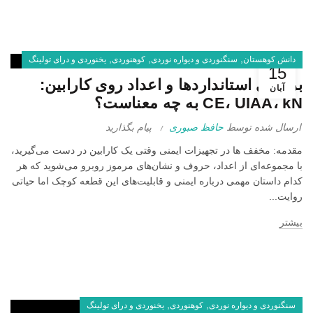
,
,
,
دانش کوهستان
سنگنوردی و دیواره نوردی
کوهنوردی
یخنوردی و درای تولینگ
15
بررسی استانداردها و اعداد روی کارابین:
آبان
CE، UIAA، kN به چه معناست؟
ارسال شده توسط
حافظ صبوری
پیام بگذارید
مقدمه: مخفف ها در تجهیزات ایمنی وقتی یک کارابین در دست می‌گیرید،
با مجموعه‌ای از اعداد، حروف و نشان‌های مرموز روبرو می‌شوید که هر
کدام داستان مهمی درباره ایمنی و قابلیت‌های این قطعه کوچک اما حیاتی
چگونه یک
روایت...
کارابین
مناسب
برای
بیشتر
سنگنوردی
انتخاب
کنیم؟
(راهنمای
خرید
کامل)
25 آبان
,
,
سنگنوردی و دیواره نوردی
کوهنوردی
یخنوردی و درای تولینگ