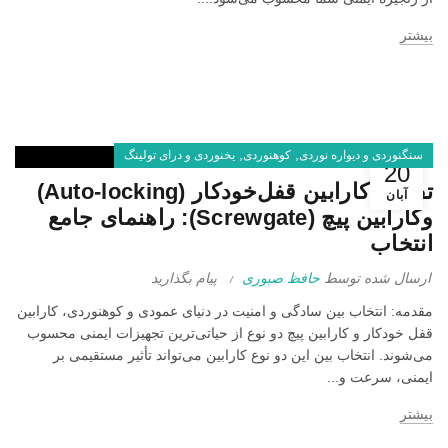
بیشتر
,
,
سنگنوردی و دیواره نوردی
کوهنوردی
یخنوردی و درای تولینگ
20
تفاوت کارابین قفل‌خودکار (Auto-locking)
آبان
وکارابین پیچ (Screwgate): راهنمای جامع
انتخاب
ارسال شده توسط
حافظ صبوری
پیام بگذارید
مقدمه: انتخاب بین سادگی و امنیت در دنیای عمودی و کوهنوردی، کارابین
قفل‌ خودکار و کارابین پیچ‌ دو نوع از حیاتی‌ترین تجهیزات ایمنی محسوب
می‌شوند. انتخاب بین این دو نوع کارابین می‌تواند تأثیر مستقیمی بر
ایمنی، سرعت و...
بیشتر