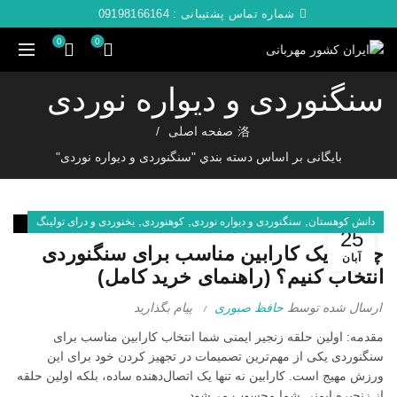
شماره تماس پشتیبانی :
09198166164
0
0
سنگنوردی و دیواره نوردی
صفحه اصلی
بایگانی بر اساس دسته بندي "سنگنوردی و دیواره نوردی"
,
,
,
دانش کوهستان
سنگنوردی و دیواره نوردی
کوهنوردی
یخنوردی و درای تولینگ
25
چگونه یک کارابین مناسب برای سنگنوردی
آبان
انتخاب کنیم؟ (راهنمای خرید کامل)
ارسال شده توسط
حافظ صبوری
پیام بگذارید
مقدمه: اولین حلقه زنجیر ایمنی شما انتخاب کارابین مناسب برای
سنگنوردی یکی از مهم‌ترین تصمیمات در تجهیز کردن خود برای این
ورزش مهیج است. کارابین نه تنها یک اتصال‌دهنده ساده، بلکه اولین حلقه
از زنجیره ایمنی شما محسوب می‌شود....