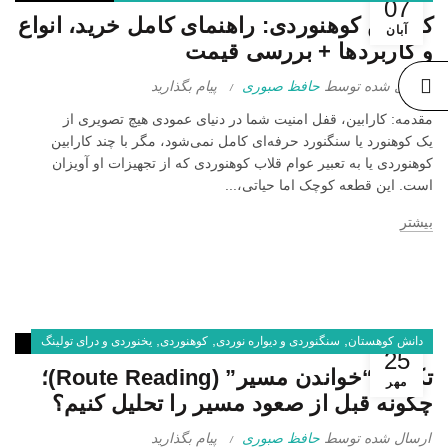
07
1404
کارابین کوهنوردی: راهنمای کامل خرید، انواع
بدون
آبان
دیدگاه
و کاربردها + بررسی قیمت
ارسال شده توسط
حافظ صبوری
پیام بگذارید
مقدمه: کارابین، قفل امنیت شما در دنیای عمودی هیچ تصویری از
یک کوهنورد یا سنگنورد حرفه‌ای کامل نمی‌شود، مگر با چند کارابین
کوهنوردی یا به تعبیر عوام قلاب کوهنوردی که از تجهیزات او آویزان
است. این قطعه کوچک اما حیاتی،...
بیشتر
,
,
,
دانش کوهستان
سنگنوردی و دیواره نوردی
کوهنوردی
یخنوردی و درای تولینگ
25
تکنیک “خواندن مسیر” (Route Reading)؛
مهر
چگونه قبل از صعود مسیر را تحلیل کنیم؟
ارسال شده توسط
حافظ صبوری
پیام بگذارید