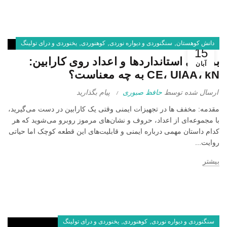
,
,
,
دانش کوهستان
سنگنوردی و دیواره نوردی
کوهنوردی
یخنوردی و درای تولینگ
15
بررسی استانداردها و اعداد روی کارابین:
آبان
CE، UIAA، kN به چه معناست؟
ارسال شده توسط
حافظ صبوری
پیام بگذارید
مقدمه: مخفف ها در تجهیزات ایمنی وقتی یک کارابین در دست می‌گیرید،
با مجموعه‌ای از اعداد، حروف و نشان‌های مرموز روبرو می‌شوید که هر
کدام داستان مهمی درباره ایمنی و قابلیت‌های این قطعه کوچک اما حیاتی
چگونه یک
روایت...
کارابین
مناسب
برای
بیشتر
سنگنوردی
انتخاب
کنیم؟
(راهنمای
خرید
کامل)
25 آبان
,
,
سنگنوردی و دیواره نوردی
کوهنوردی
یخنوردی و درای تولینگ