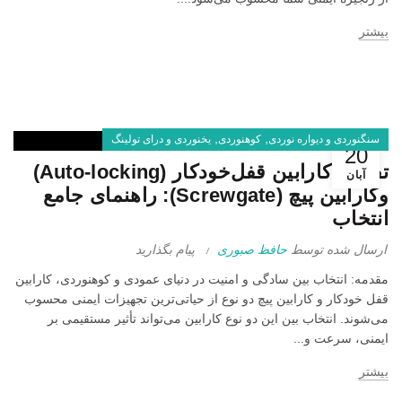
بیشتر
,
,
سنگنوردی و دیواره نوردی
کوهنوردی
یخنوردی و درای تولینگ
20
تفاوت کارابین قفل‌خودکار (Auto-locking)
آبان
وکارابین پیچ (Screwgate): راهنمای جامع
انتخاب
ارسال شده توسط
حافظ صبوری
پیام بگذارید
مقدمه: انتخاب بین سادگی و امنیت در دنیای عمودی و کوهنوردی، کارابین
قفل‌ خودکار و کارابین پیچ‌ دو نوع از حیاتی‌ترین تجهیزات ایمنی محسوب
می‌شوند. انتخاب بین این دو نوع کارابین می‌تواند تأثیر مستقیمی بر
ایمنی، سرعت و...
بیشتر