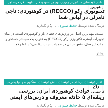
28
,
,
,
,
دانش کوهستان
سنگنوردی و دیواره نوردی
صعود به قلل
طبیعت گرد حرفه ای
شهریور
,
,
قلل مرتفع
کوهنوردی
کوهنوردی با اسکی
تکنولوژی رِکو (RECCO) در کوهنوردی: ناجی
نامرئی در لباس شما
ارسال شده توسط
حافظ صبوری
پیام بگذارید
امنیت، مهم‌ترین اصل در ورزش‌های فضای باز و کوهنوردی است. در میان
تجهیزات ایمنی، تکنولوژی رِکو (RECCO) به عنوان یک سیستم جستجو و
نجات غیرفعال، نقش حیاتی در عملیات نجات ایفا می‌کند. اما رکو...
بیشتر
,
,
,
اخبار کوهستان
پزشکی در کوهستان
دانش کوهستان
سنگنوردی و دیواره نوردی
26
,
,
صعود به قلل
کوهنوردی
تحلیل حوادث کوهنوردی ایران: بررسی
شهریور
ریشه‌ای ۵ حادثه معروف و درس‌های ایمنی
ارسال شده توسط
حافظ صبوری
پیام بگذارید