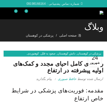
شماره تماس پشتیبانی :
09198166164
0
0
وبلاگ
صفحه اصلی
پزشکی در کوهستان
,
,
,
,
پزشکی در کوهستان
دانش کوهستان
صعود به قلل
کوهنوردی
24
کوهنوردی با اسکی
راهنمای کامل احیای مجدد و کمک‌های
شهریور
اولیه پیشرفته در ارتفاع
ارسال شده توسط
حافظ صبوری
پیام بگذارید
مقدمه: فوریت‌های پزشکی در شرایط
خاص ارتفاع