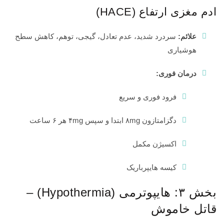
ادم مغزی ارتفاع (HACE)
علائم:
سردرد شدید، عدم تعادل، گیجی، توهم، کاهش سطح
هوشیاری
درمان فوری:
فرود فوری و سریع
دگزامتازون ۸mg ابتدا و سپس ۴mg هر ۶ ساعت
اکسیژن مکمل
کیسه هایپرباریک
بخش ۳: هایپوترمی (Hypothermia) –
قاتل خاموش