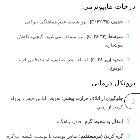
درجات هایپوترمی:
خفیف (۳۵-۳۲°C):
لرز شدید، عدم هماهنگی حرکتی
متوسط (۳۲-۲۸°C):
لرز متوقف می‌شود، گیجی، کاهش
هوشیاری
شدید (زیر ۲۸°C):
اغماء، نبض ضعیف، ایست قلبی قریب
الوقوع
پروتکل درمانی:
جلوگیری از اتلاف حرارت بیشتر:
تعویض لباس خیس، ایزوله
کردن از زمین
انتقال به محیط گرم:
چادر، پناهگاه
گرم کردن غیرمستقیم:
تماس پوست با پوست، کیسه آب گرم