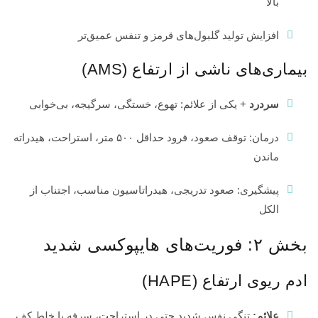
بالا
افزایش تولید گلبول‌های قرمز و تنفس عمیق‌تر
بیماری‌های ناشی از ارتفاع (AMS)
سردرد
+ یکی از علائم: تهوع، خستگی، سرگیجه، بی‌خوابی
درمان: توقف صعود، فرود حداقل ۵۰۰ متر، استراحت، هیدراته
ماندن
پیشگیری: صعود تدریجی، هیدراتاسیون مناسب، اجتناب از
چگونه یک
کارابین
الکل
مناسب
برای
سنگنوردی
بخش ۲: فوریت‌های هایپوکسی شدید
انتخاب
کنیم؟
(راهنمای
ادم ریوی ارتفاع (HAPE)
خرید
کامل)
25 آبان
علائم:
تنگی نفس شدید حتی در استراحت، سرفه با خلط کف