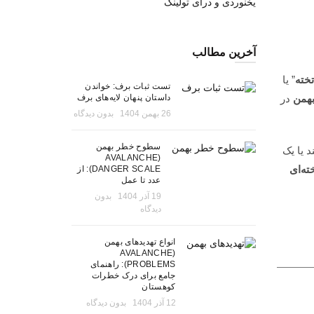
یخنوردی و درای تولینگ
آخرین مطالب
تخته
” یا
تست ثبات برف: خواندن
داستان پنهان لایه‌های برف
بهمن
در
26 بهمن 1404
بدون دیدگاه
سطوح خطر بهمن
 یا یک
(AVALANCHE
ته‌ای
DANGER SCALE): از
عدد تا عمل
19 آذر 1404
بدون
دیدگاه
انواع تهدیدهای بهمن
(AVALANCHE
PROBLEMS): راهنمای
جامع برای درک خطرات
کوهستان
12 آذر 1404
بدون دیدگاه