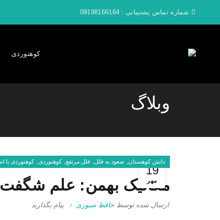
شماره تماس پشتیبانی :
09198166164
کوهنوردی
وبلاگ
,
,
,
,
دانش کوهستان
صعود به قلل
قلل مرتفع
کوهنوردی
کوهنوردی با ا
19
مکانیک بهمن: علم شگفت‌ا
مهر
ارسال شده توسط
حافظ صبوری
پیام بگذارید