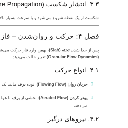
۳.۳. انتشار شکست (Fracture Propagation)
شکست از یک نقطه شروع می‌شود و با سرعت بسیار بالا (حدود ۱۰۰ تا ۳۰۰ متر بر ثانیه) در سراسر شیب
فصل ۴: حرکت و روان‌شدن – فاز خشم
پس از جدا شدن
تخته (Slab)
،
بهمن
وارد فاز حرکت می‌شود
(Granular Flow Dynamics)
تغییر حالت می‌دهد.
۴.۱. انواع حرکت
جریان روان (Flowing Flow)
: توده
برف
مانند یک 
پودر کردن (Aerated Flow)
: بخشی از
برف
با هوا 
می‌دهد.
۴.۲. نیروهای درگیر