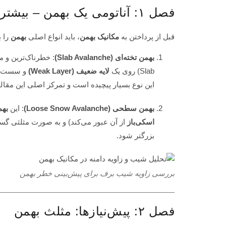
فصل ۱: آناتومی یک بهمن – بیشتر از فقط برف
قبل از پرداختن به
مکانیک بهمن
، باید انواع اصلی
بهمن
را 
بهمن تخته‌ای (Slab Avalanche)
: خطرناک‌ترین و م
Slab) روی یک
لایه ضعیف (Weak Layer)
و سست شک
این نوع بسیار پیچیده است و تمرکز اصلی این مقاله
بهمن سطحی (Loose Snow Avalanche)
: این
بهم
اسکی‌باز
از آن عبور می‌کند) و به صورت مثلثی گست
بزرگتر شود.
بررسی زاویه شیب برف برای پیش‌بینی خطر بهمن
فصل ۲: پیش‌نیازها: مثلث بهمن