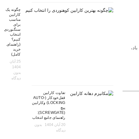
چگونه یک
کارابین
مناسب
برای
سنگنوردی
انتخاب
کنیم؟
(راهنمای
باد،
خرید
کامل)
25 آبان
1404
بدون
دیدگاه
تفاوت کارابین
قفل‌خودکار (AUTO-
LOCKING) وکارابین
پیچ
(SCREWGATE):
راهنمای جامع انتخاب
20 آبان 1404
بدون
دیدگاه