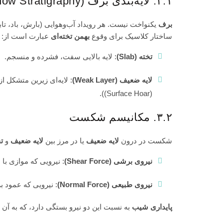
۳.۱. لایه‌بندی برف (Snow Stratigraphy)
برف
یکنواخت نیست. هر رویداد آب‌وهوایی (بارش، باد، 
ساختار کلاسیک برای وقوع
بهمن تخته‌ای
عبارت است از:
تخته (Slab)
: لایه بالایی سفت، فشرده و منسجم.
لایه ضعیف (Weak Layer)
: لایه‌ای زیرین متشکل 
(Surface Hoar)).
۳.۲. مکانیسم شکست
شکست در درون
لایه ضعیف
یا در مرز بین
لایه ضعیف
و
ت
نیروی برشی (Shear Force)
: نیرویی که موازی با 
نیروی طبیعی (Normal Force)
: نیرویی که عمود ب
پایداری شیب
به نسبت این دو نیرو بستگی دارد، که به آن