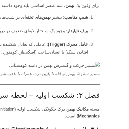
برای وقوع یک
بهمن
، سه عنصر اساسی باید وجود داشته با
شیب مناسب
: بیشتر
بهمن‌های تخته‌ای
در شیب‌های بین ۳۰ تا ۴۵ درجه
برف ناپایدار
: وجود یک ساختار لایه‌ای ضعیف در 
عامل محرک (Trigger)
: عاملی که تعادل شکننده س
افتادن سنگ) یا انسان‌ساخت (
اسکی‌باز
، کوهنورد، 
مسیر سقوط بهمن از قله تا پایین دره، همراه با ناحیه 
فصل ۳: شکست اولیه – لحظه سرنوشت‌ساز
هسته
مکانیک بهمن
درک چگونگی شکست اولیه (Initiation) است. این مرحله مربوط به فیزیک جامدات و
Mechanics)
است.