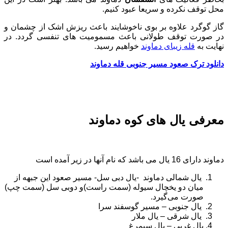
محل توقف نکرده و سریعا عبود کنیم.
گاز گوگرد علاوه بر بوی ناخوشایند باعث ریزش اشک از چشمان و
در صورت توقف طولانی باعث مسمومیت های تنفسی گردد. در
نهایت به
قله زیبای دماوند
خواهیم رسید.
دانلود ترک صعود مسیر جنوبی قله دماوند
معرفی یال های کوه دماوند
دماوند دارای 16 یال می باشد که نام آنها در زیر آمده است
یال شمالی دماوند -یال دبی سل- مسیر صعود این جبهه از
میان دو یخچال سیوله (سمت راست)و دوبی سل (سمت چپ)
صورت می‌گیرد.
یال جنوبی – مسیر گوسفند سرا
یال شرقی – یال ملار
یال غربی – یال سیمرغ