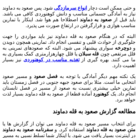
و حتی ممکن است دچار
انواع سرمازدگی
شود. پس صعود به دماوند
نیاز به آمادگی جسمانی مناسب و دانش کوهنوردی کافی می باشد.
باید قبل از
صعود به دماوند
اصطلاحا هم هوا شد. اینکار با تمارین
مناسب هوازی و قرارگرفتن در ارتفاع صورت می پذیرد.
البته که در هنگام صعود به قله دماوند نیز باید مواردی را جهت
جلوگیری از حوادث قلبی و تنفسی انجام داد. تمارینی همچون دویدن
و
دوچرخه
سواری پیشنهاد می شود. البته که صعودهای تمرینی به
قلل مرتفعی چون
قله سبلان
یا قلل چهارهزارمتری کمک بسیاری به
ما می کنند. بهره گیری از
تغذیه مناسب در کوهنوردی
نیز بسیار
اهمیت دارد.
یک نکته مهم دیگر آمادگی با توجه به
فصل صعود
و مسیر صعود
انتخابی ما است. مثلا برای صعود جبهه جنوبی در فصل زمستان باید
تمارین خیلی بیشتری نسبت به صعود از مسیر در فصل تابستان
انجام داد. یک
کوهنورد
آماده قطعا از صعود به قله دماوند بسیار لذت
خواهد برد.
مطالعه گزارش صعود به قله دماوند
برای انتخاب مسیر صعود به قله دماوند می توان از گزارش ها یا
متن صعود به قله دماوند
استفاده کرد. و
سفرنامه صعود به دماوند
در اینترنت بسیار یافت می شود. با اینکار شما تسلط نسبی به مسیر