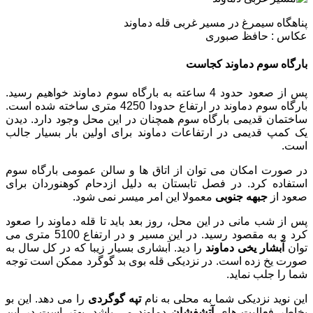
پناهگاه سیمرغ در مسیر غربی قله دماوند
عکاس : حافظ صبوری
بارگاه سوم دماوند کجاست
پس از صعود حدود 4 ساعته به بارگاه سوم دماوند خواهیم رسید.
بارگاه سوم دماوند در ارتفاع حدودا 4250 متری ساخته شده است.
ساختمان قدیمی بارگاه سوم همچنان در این محل وجود دارد. دیدن
یک کمپ قدیمی در ارتفاعات دماوند برای اولین بار بسیار جالب
است.
در صورت امکان می توان از اتاق ها و سالن عمومی بارگاه سوم
استفاده کرد. در فصل تابستان به دلیل ازدحام کوهنوردان برای
صعود از
جبهه جنوبی
معمولا این امر میسر نمی شود.
پس از شب مانی در این محل، روز بعد باید تا قله دماوند را صعود
کرد و به مقصود رسید. در این مسیر و در ارتفاع 5100 متری می
توان
آبشار یخی دماوند
را دید. آبشاری بسیار زیبا که در کل سال به
صورت یخ زده است. در نزدیکی قله بوی بد گوگرد ممکن است توجه
شما را جلب نماید.
این نوید نزدیکی شما به محلی به نام
تپه گوگردی
را می دهد. این بو
بخاطر فعالیت های
آتشفشان
دماوند می باشد. بهتر است در این