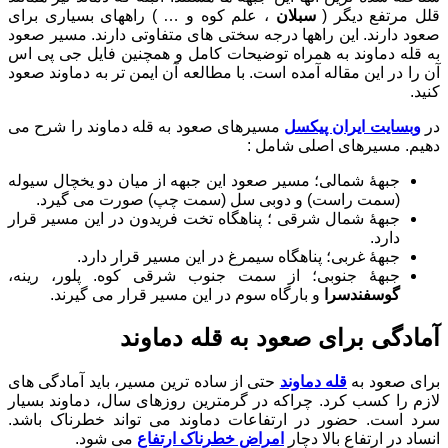
قلل مرتفع دیگر (
سبلان
، علم کوه و … ) راههای بسیاری برای
صعود دارند. این راهها درجه سختی های متفاوتی دارند. مسیر صعود
به قله دماوند به همراه توضیحات کامل و همچنین فایل جی پی اس
آن را در این مقاله آمده است. با مطالعه آن ایمن تر به دماوند صعود
کنید.
در
وبسایت ایران پیکسل
مسیرهای صعود به قله دماوند را شرح می
دهیم. مسیرهای اصلی شامل :
جبهۀ شمالی؛ مسیر صعود این جبهه از میان دو یخچال سیوله
(سمت راست) و دوبی سل (سمت چپ) صورت می گیرد.
جبهۀ شمال شرقی ؛ پناهگاه تخت فریدون در این مسیر قرار
دارد.
جبهۀ غربی؛ پناهگاه سیمرغ در این مسیر قرار دارد.
جبهۀ جنوبی؛ از سمت جنوب شرقی کوه. پلور، رینه،
گوسفندسرا
و بارگاه سوم در این مسیر قرار می گیرند.
آمادگی برای صعود به قله دماوند
برای صعود به
قله دماوند
حتی از ساده ترین مسیر، باید آمادگی های
لازم را کسب کرد. چراکه در گرمترین روزهای سال، دماوند بسیار
سرد است. حضور در ارتفاعات دماوند می تواند خطرناک باشد.
انساد در ارتفاع بالا دچار
امراض خطرناک ارتفاع
می شود.