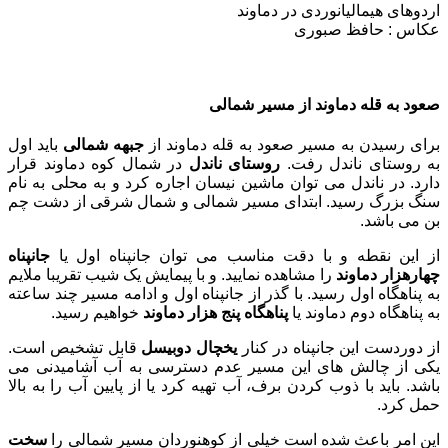
اردوهای هیمالیانوردی در دماوند
عکاس : حافظ صبوری
صعود به قله دماوند از مسیر شمالی
برای رسیدن به مسیر صعود به قله دماوند از
جبهه شمالی
باید اول
به روستای ناندل رفت.
روستای ناندل
در شمال کوه دماوند قرار
دارد. در ناندل می توان ماشین نیسان اجاره کرد و به محلی به نام
سنگ بزرگ رسید. ابتدای مسیر شمالی و شمال شرقی از دشت چم
بن می باشد.
از این نقطه و با دقت مناسب می توان جانپناه اول یا
جانپناه
چهارهزار دماوند
را مشاهده نمایید. و با پیمایش یک شیب تقریبا ملایم
به پناهگاه اول رسید. با گذر از جانپناه اول و ادامه مسیر چند ساعته
به پناهگاه دوم دماوند یا
پناهگاه پنج هزار دماوند
خواهیم رسید.
از دوردست این جانپناه در کنار
یخچال دوبیسل
قابل تشخیص است.
یکی از چالش های این مسیر عدم دسترسی به آب آشامیدنی می
باشد. باید با ذوب کردن برف، آب تهیه کرد یا از پایین آب را به بالا
حمل کرد.
این امر باعث شده است خیلی از کوهنوردان مسیر شمالی را
سخت