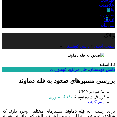
فهرست
علاقمندی
ها
0
سبدخرید
/
0
)
o
(
۰
تومان
وبلاگ
صفحه اصلی
»
دانش کوهستان
»
13
اسفند
دانش کوهستان
,
قلل مرتفع
,
کوهنوردی
بررسی مسیرهای صعود به قله دماوند
14 اسفند 1399
ارسال شده توسط
حافظ صبوری
پیام بگذارید
برای رسیدن به
قله دماوند
، مسیرهای مختلفی وجود دارند که
شناخته شده ترین آنها این جبهه ها هستند. البته که دماند نیز همانند