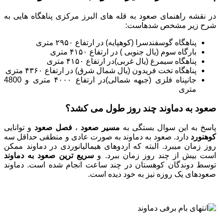
در نقشه راهنمای صعود به قله های البرز مرکزی پناهگاه هایی به
شرح زیر مشخص شدهاست:
پناهگاه گوسفندسرا (کوهپایه) در ارتفاع ۲۹۵۰ متری
بارگاه سوم (یال جنوبی ) در ارتفاع ۴۱۵۰ متری
پناهگاه سیمرغ (یال غربی)در ارتفاع ۴۱۵۰ متری
پناهگاه تخت فریدون (یال شمال شرق) در ارتفاع ۴۳۶۰ متری
جانپناه فلزی (جبهه شمالی)در ارتفاع ۴۰۰۰ متری و 4800
متری
صعود به دماوند چند روز طول می کشد؟
پاسخ به این سوال بستگی به
مسیر صعود
،
فصل صعود
و توانایی
کوهنورد
دارد. صعود به دماوند به صورت عادی و منطقی حداقل سه
روز زمان میبرد. البته که اردوهای هیمالیانوردی در دماوند ممکن
است بیش از چند روز زمان ببرد. و
سریع ترین صعود به دماوند
توسط دوندگان کوهستان در چند ساعت انجام شده است. دماوند
صعودهای یک روزه نیز به خود دیده است.