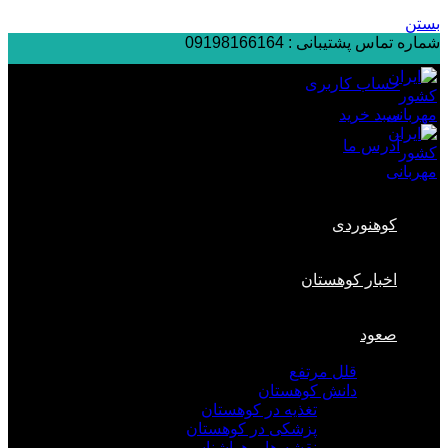
بستن
شماره تماس پشتیبانی :
09198166164
حساب کاربری
سبد خرید
آدرس ما
کوهنوردی
اخبار کوهستان
صعود
قلل مرتفع
دانش کوهستان
تغذیه در کوهستان
پزشکی در کوهستان
نقشه ها و هواشناسی