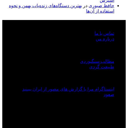
استرس
حافظ صبوری
در
بهترین دستگاه‌های زنده‌یاب بهمن و نحوه
استفاده از آن‌ها
روابط عمومی
تماس با ما
درباره من
لینک های مفید
مطالب سنگنوردی
طبیعت گردی
ایران پیکسل
اینستاگرام مرا با گزارش های مصور از ایران ببینید
صعود
درباره ما
ایران پیکسل سایتی برای انتشار آخرین تلاش های کوهنوردی و
مستند سازی صعودها، طبیعت گردی و ایرانگردی است برای
کسانی که بدنبال راهنمایی می گردند.