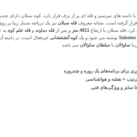
دامنه های سرسبز و قله ای پر از برف قرار دارد. کوه سبلان دارای چندی
ی قرار گرفته است. نشانه معروف
قله سبلان
نیز یک دریاچه بسیار زیبا بر روی
رد. قله سبلان با ارتفاع
4811 متر
و پس از
قله دماوند
و
قله علم کوه
به ع
Sabalan
نوشته می شود و یک
کوه آتشفشانی
غیرفعال است. در دامنه آ
یبا
ساوالان
یا
سلطان ساوالان
می باشد
برای برنامه‌های یک روزه و چندروزه
 ترتیب + نقشه و هواشناسی
ا سایز و ویژگی‌های فنی