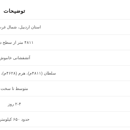
توضیحات
استان اردبیل، شمال غرب
۴۸۱۱ متر از سطح دریا
آتشفشانی خاموش
سلطان (۴۸۱۱م)، هرم (۴۶۲۸م)، کسری (۴۴۵۰م)
متوسط تا سخت
۲-۴ روز
حدود ۶۵۰ کیلومتر