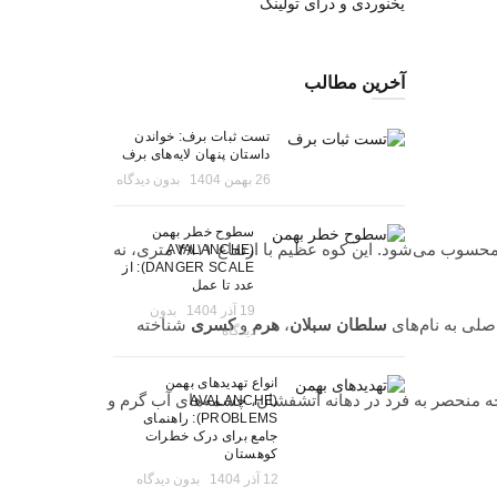
یخنوردی و درای تولینگ
آخرین مطالب
تست ثبات برف: خواندن
داستان پنهان لایه‌های برف
26 بهمن 1404
بدون دیدگاه
سطوح خطر بهمن
حسوب می‌شود. این کوه عظیم با
ارتفاع
۴۸۱۱ متری، نه
(AVALANCHE
DANGER SCALE): از
عدد تا عمل
19 آذر 1404
بدون
صلی به نام‌های
سلطان سبلان
،
هرم
و
کسری
شناخته
دیدگاه
انواع تهدیدهای بهمن
ه
منحصر به فرد در
دهانه آتشفشان
، چشمه‌های آب گرم و
(AVALANCHE
PROBLEMS): راهنمای
جامع برای درک خطرات
کوهستان
12 آذر 1404
بدون دیدگاه