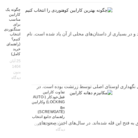
چگونه یک
کارابین
مناسب
برای
سنگنوردی
 و در بسیاری از داستان‌های محلی از آن یاد شده است. نام
انتخاب
کنیم؟
(راهنمای
خرید
کامل)
25 آبان
1404
بدون
دیدگاه
محل نگهداری اوستای اصلی توسط زرتشت بوده است. در
تفاوت کارابین
قفل‌خودکار (AUTO-
LOCKING) وکارابین
پیچ
(SCREWGATE):
راهنمای جامع انتخاب
صعود
های
20 آبان 1404
بدون
دیدگاه