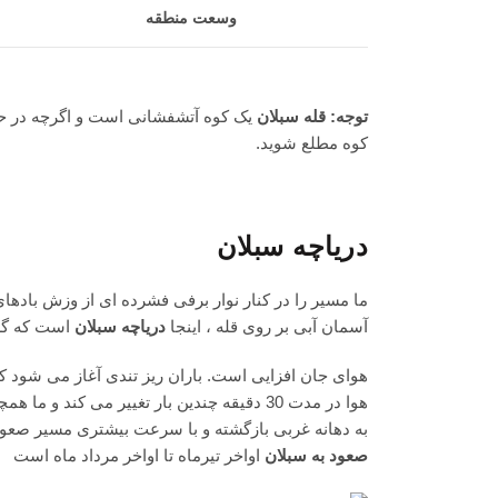
وسعت منطقه
توجه:
قله سبلان
یک کوه آتشفشانی است و اگرچه در حا
کوه مطلع شوید.
دریاچه سبلان
ما مسیر را در کنار نوار برفی فشرده ای از وزش باده
آسمان آبی بر روی قله ، اینجا
دریاچه سبلان
است که گرد
هوای جان افزایی است. باران ریز تندی آغاز می شود که 
هوا در مدت 30 دقیقه چندین بار تغییر می کند و ما همچنان بر فراز قله به تماشای دریاچه نشسته ایم. و سپس با دور زدن
به دهانه غربی بازگشته و با سرعت بیشتری مسیر ص
صعود به سبلان
اواخر تیرماه تا اواخر مرداد ماه است