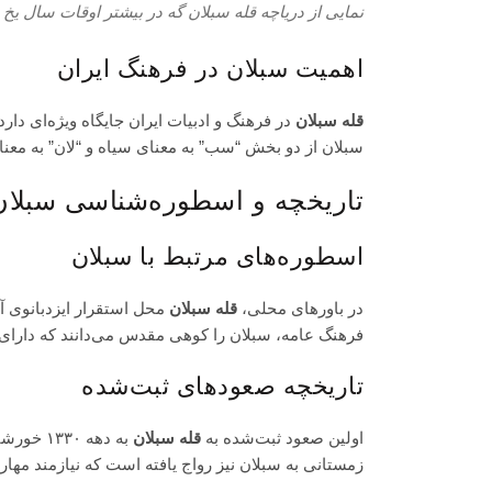
نمایی از دریاچه قله سبلان گه در بیشتر اوقات سال یخ
اهمیت سبلان در فرهنگ ایران
قله سبلان
در فرهنگ و ادبیات ایران جایگاه ویژه‌ای دا
سبلان از دو بخش “سب” به معنای سیاه و “لان” به معن
تاریخچه و اسطوره‌شناسی سبلان
اسطوره‌های مرتبط با سبلان
در باورهای محلی،
قله سبلان
محل استقرار ایزدبانوی آ
فرهنگ عامه، سبلان را کوهی مقدس می‌دانند که دارای
تاریخچه صعودهای ثبت‌شده
اولین
صعود
ثبت‌شده به
قله سبلان
به دهه ۱۳۳۰ خورشیدی بازمی‌گردد. از آن زمان تاکنون، هزاران کوهنورد داخلی و خارجی موفق به فتح این قله شده‌اند. در سال‌های اخیر،
زمستانی
به سبلان نیز رواج یافته است که نیازمند مها