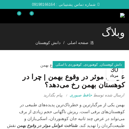
شماره تماس پشتیبانی :
09198166164
0
0
وبلاگ
صفحه اصلی
دانش کوهستان
,
,
دانش کوهستان
کوهنوردی
کوهنوردی با اسکی
30
عوامل موثر در وقوع بهمن | چرا در
مرداد
کوهستان بهمن رخ می‌دهد؟
ارسال شده توسط
حافظ صبوری
پیام بگذارید
بهمن یکی از مرگبارترین و خطرناک‌ترین پدیده‌های طبیعی در
کوهستان‌های برفی است. ریزش ناگهانی حجم زیادی از برف
می‌تواند در عرض چند ثانیه جان کوهنوردان، اسکی‌بازان و
طبیعت‌گردان را تهدید کند.
شناخت
عوامل موثر در وقوع بهمن
نقش