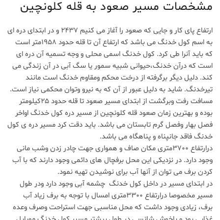
مشخصات مسیر صعود به قله کلونچین
ارتفاع پای کار و جایی که صعود را آغاز می کنیم 2437 و در ابتدای دره ای
به اسم کول خدنگ می باشد که ارتفاع آن تا قله حدود 1958متر است
که باید آنرا طی کرد. کول خدنگ اسمی محلی و وجه تسمیه آن دره ای
است که درآن خدنگ،حیوانی شبیه سمور یا سگ آبی در آن زندگی می
کند. دلیل دیگر برگرفته از درخت محکم ومقاوم خدنگ است مانند
تیرخدنگ. شاید به دلیل عبور از آن که به نیرو وتوان محکمی نیاز است.
مسافت رفت وبرگشت از ابتدای مسیر صعود تا قله حدود 25کیلومتر
بوده و بهترین زمان صعود قله کلونچین از مسیر دره کول خدنگ اواخر
فصل بهار وفصل گرم تابستان می باشد. باید دقت کرد مسیر دره ی کول
خدنگ فاقد جانپناه و پناهگاه می باشد.
درارتفاع 3700متری مکان صاف و همواری جهت چادر زدن وشب مانی
وجود دارد. در نزدیکی این محل برفچال های دائمی وجود دارند که با آب
کردن برف می توان از آنها آب برای نوشیدن تهیه نمود.
در ابتدای مسیر در داخل کول خدنگ چشمه آبی وجود دارد ودر طول
مسیر مخصوصا درارتفاع 3300متری امسال با توجه به برف زیاد آب
برف، زیادی وجود داشت که محل مناسبی جهت استراحت وصرف وعده
غذایی بود و باخوش شانسی در طول بیشتر مسیر کول خدنگ موبایل