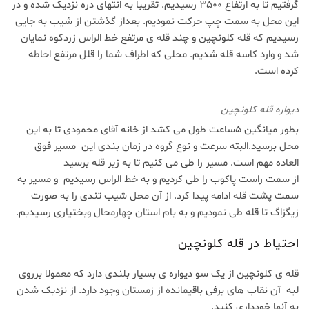
گرفتیم تا به ارتفاع 3500 رسیدیم. تقریبا به انتهای دره نزدیک شده و در
این محل به سمت چپ حرکت نمودیم. بعداز گذشتن از شیب به جایی
رسیدیم که قله کلونچین و چند قله ی مرتفع
خط الراس زردکوه
نمایان
شد و وارد کاسه قله شدیم. محلی که اطراف شما را قلل مرتفع احاطه
کرده است.
دیواره قله کلونچین
بطور میانگین 5ساعت طول می کشد از خانه آقای محمودی تا به این
محل برسید.البته سرعت و نوع گروه در زمان بندی این مسیر فوق
العاده مهم است. مسیر را طی می کنیم تا به زیر قله برسید
از سمت راست پاکوب را طی کردیم و به خط الراس رسیدیم و مسیر به
سمت پشت قله ادامه پیدا کرد. از آن محل شیب تندی را به صورت
زیگزاگ تا قله طی نمودیم و به بام استان چهارمحال وبختیاری رسیدیم.
احتیاط در قله کلونچین
قله ی کلونچین از یک سو دیواره ی بسیار بلندی دارد که معمولا برروی
لبه آن نقاب های برفی باقیمانده از زمستان وجود دارد. از نزدیک شدن
به آنها خودداری کنید.