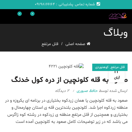
شماره تماس پشتیبانی :
09198166164
0
0
وبلاگ
صفحه اصلی
قلل مرتفع
,
قلل مرتفع
کوهنوردی
14
صعود به قله کلونچین از دره کول خدنگ
آبان
ارسال شده توسط
حافظ صبوری
2 دیدگاه
صعود به قله کلونچین یا همان زردکوه بختیاری در برنامه ای یکروزه و در
منطقه زردکوه
اجرا شد. کلونچین بلندترین قله ی استان چهارمحال و
بختیاری و همچنین از قلل مرتفع منطقه ی زردکوه در رشته کوه زاگرس
می باشد که در زیر توضیحات کامل صعود به کلونچین آمده است