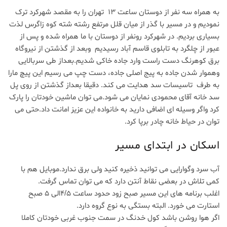
دیدگاه
به همراه سه نفر از دوستان ساعت 13 تهران را به مقصد شهرکرد ترک
نمودیم و در مسیر با گذر از میان قلل مرتفع
رشته شته کوه زاگرس
لذت
بسیاری بردیم. در شهرکرد رونفر از دوستان با ما همراه شده و پس از
عبور از چلگرد به تابلوی قاسم آباد رسیدیم وبعد از گذشتن از نیروگاه
برق کوهرنگ دست راست وارد جاده خاکی شدیم.بعداز طی سربالایی
وهموار شدن جاده به پیج اصلی جاده، دست چپ می رسیم این پیچ مارا
به طرف تاسیسات سد هدایت می کند. دقیقا بعداز گذشتن از روی پل
سد خانه آقای محمودی نمایان می شود.می توان ماشین خودتان را پارک
کرد واگر وسیله ای اضافی دارید به خانواده این عزیز امانت داد.حتی می
توان در حیاط خانه چادر برپا کرد.
اسکان در ابتدای مسیر
آب سرد وگوارایی می توانید ذخیره کنید ولی برق ندارد.موبایل هم با
کمی تلاش در بعضی نقاط آنتن دارد که می توان تماس گرفت.
اغلب برنامه های این مسیر صبح زود حدود ساعت 4/5الی 5 صبح
استارت می خورد. البته بستگی به نوع گروه دارد.
اگر هوا روشن باشد کول خدنگ در سمت جنوب غربی خودتان کاملا