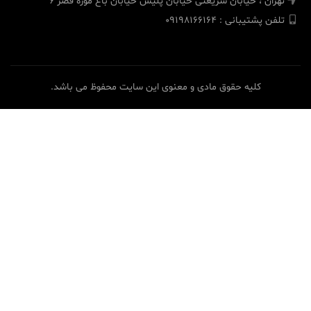
تهران ، خیابان شریعتی خیابان پلیس خیابان باغ موزه قصر 6
تلفن پشتیبانی : 09198166164
کلیه حقوق مادی و معنوی این سایت محفوظ می باشد.