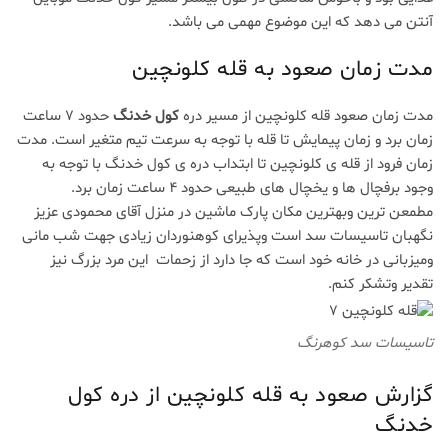
آنتن می دهد که این موضوع مهمی می باشد.
مدت زمان صعود به قله کلونچین
مدت زمان صعود قله کلونچین از مسیر دره
کول خدنگ
حدود 7 ساعت
زمان برد و زمان پیمایش تا قله با توجه به سرعت تیم متغیر است. مدت
زمان فرود از قله ی کلونچین تا ابتداب دره ی کول خدنگ با توجه به
وجود برفچال ها و یخچال های طبیعی حدود 4 ساعت زمان برد.
مطمعن ترین وبهترین مکان پارک ماشین در منزل آقای محمودی عزیز
چگونه یک
نگهبان تاسیسات سد است وپذیرای کوهنوردان زیادی جهت شب مانی
کارابین
ومیزبانی در خانه خود است که جا دارد از زحمات این مرد بزرگ نیز
مناسب
برای
تقدیر وتشکر کنم.
سنگنوردی
انتخاب
کنیم؟
تاسیسات سد کوهرنگ
(راهنمای
خرید
کامل)
گزارش صعود به قله کلونچین از دره کول
25 آبان
1404
خدنگ
بدون