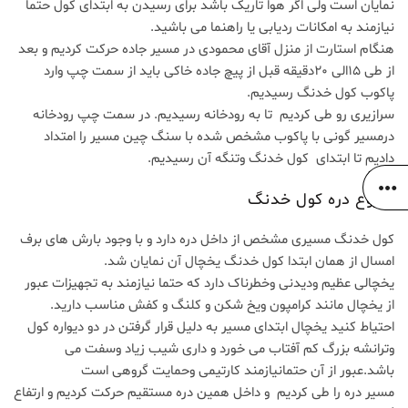
نمایان است ولی اگر هوا تاریک باشد برای رسیدن به ابتدای کول حتما
نیازمند به امکانات ردیابی یا راهنما می باشید.
هنگام استارت از منزل آقای محمودی در مسیر جاده حرکت کردیم و بعد
از طی 15الی 20دقیقه قبل از پیچ جاده خاکی باید از سمت چپ وارد
پاکوب کول خدنگ رسیدیم.
سرازیری رو طی کردیم تا به رودخانه رسیدیم. در سمت چپ رودخانه
درمسیر گونی با پاکوب مشخص شده با سنگ چین مسیر را امتداد
دادیم تا ابتدای کول خدنگ وتنگه آن رسیدیم.
شروع دره کول خدنگ
کول خدنگ مسیری مشخص از داخل دره دارد و با وجود بارش های برف
امسال از همان ابتدا کول خدنگ یخچال آن نمایان شد.
یخچالی عظیم ودیدنی وخطرناک دارد که حتما نیازمند به تجهیزات عبور
از یخچال مانند کرامپون ویخ شکن و کلنگ و کفش مناسب دارید.
احتیاط کنید یخچال ابتدای مسیر به دلیل قرار گرفتن در دو دیواره کول
وترانشه بزرگ کم آفتاب می خورد و داری شیب زیاد وسفت می
باشد.عبور از آن حتمانیازمند کارتیمی وحمایت گروهی است
مسیر دره را طی کردیم و داخل همین دره مستقیم حرکت کردیم و ارتفاع