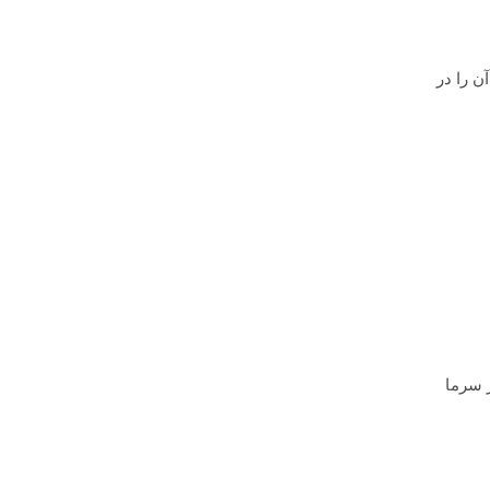
ن را در
ر سرما