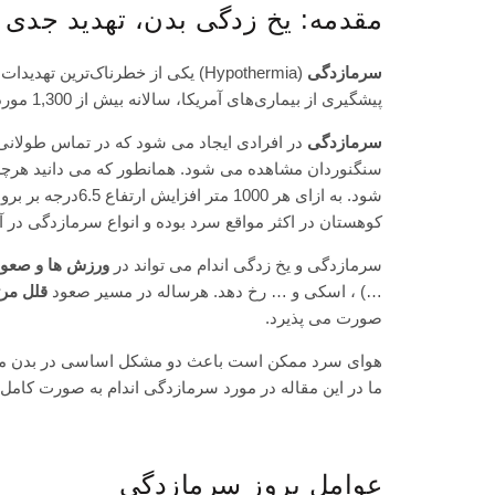
مقدمه: یخ زدگی بدن، تهدید جدی
سرمازدگی
(Hypothermia) یکی از خطرناک‌ترین تهدیدات برای کوهنوردان، طبیعت‌گردان و ماجراجویان است. بر اساس آمار
پیشگیری از بیماری‌های آمریکا
، سالانه بیش از 1,300 مورد مرگ ناشی از سرمازدگی در ایالات متحده گزارش می‌شود.
سرمازدگی
در افرادی ایجاد می شود که در تماس طولانی م
سنگنوردان
مشاهده می شود. همانطور که می دانید هرچه 
شود. به ازای هر 1000 متر افزایش ارتفاع 6.5درجه بر برودت و سرما افزوده می شود. و باد هم بر این سرما می افزاید.
کوهستان
در اکثر مواقع سرد بوده و انواع سرمازدگی در 
سرمازدگی و یخ زدگی اندام می تواند در
ورزش ها و صعود
…) ، اسکی و … رخ دهد. هرساله در مسیر صعود
قلل مر
صورت می پذیرد.
هوای سرد ممکن است باعث دو مشکل اساسی در بدن م
ما در این مقاله در مورد سرمازدگی اندام به صورت کامل 
عوامل بروز سرمازدگی