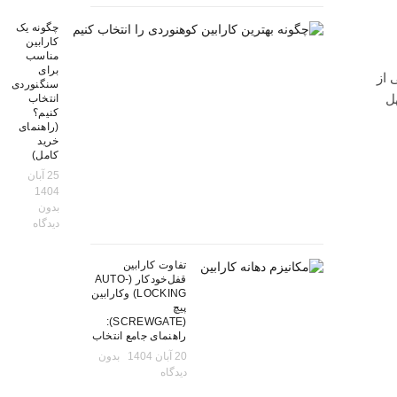
چگونه یک
کارابین
مناسب
برای
 از
سنگنوردی
ل
انتخاب
کنیم؟
(راهنمای
خرید
کامل)
25 آبان
1404
بدون
دیدگاه
تفاوت کارابین
قفل‌خودکار (AUTO-
LOCKING) وکارابین
پیچ
(SCREWGATE):
راهنمای جامع انتخاب
20 آبان 1404
بدون
دیدگاه