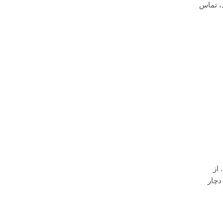
، تماس
از
دچار