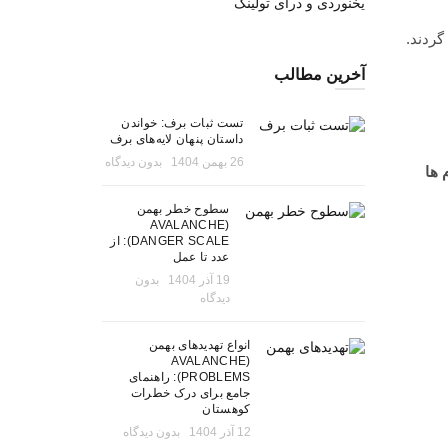
یخنوردی و درای تولینگ
گردند.
آخرین مطالب
تست ثبات برف: خواندن
داستان پنهان لایه‌های برف
26 بهمن 1404
بدون دیدگاه
 ها
سطوح خطر بهمن
(AVALANCHE
DANGER SCALE): از
عدد تا عمل
19 آذر 1404
بدون
دیدگاه
انواع تهدیدهای بهمن
(AVALANCHE
PROBLEMS): راهنمای
جامع برای درک خطرات
کوهستان
12 آذر 1404
بدون دیدگاه