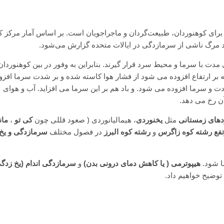
مرکز ک
دت با سرما و محیط سرد قرار گیرند. بنابراین به وفور در بین کوهنوردان
بر ارتفاع افزوده می شود از فشار هوا کاسته شده و بر شدت سرما افزو
آب و هوای
آن رخ می دهد.
های زمستانی
مثل
یخنوردی
، هیمالیانوردی ( صعود قللی چون
کی تو
،
مان
تفع رشته کوه زاگرس
و
رشته کوه البرز
در فصول مختلف
سرمازدگی و یخ
ا شود.
هیپوترمی ( یا کاهش دمای درونی بدن)
و
سرمازدگی اندام (یخ زدگی
توضیح خواهیم داد.