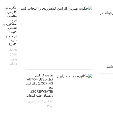
چگونه یک
کارابین
واند در
مناسب
برای
سنگنوردی
انتخاب
کنیم؟
(راهنمای
خرید
کامل)
25 آبان
1404
بدون
دیدگاه
شند.
تفاوت کارابین
قفل‌خودکار (AUTO-
LOCKING) وکارابین
پیچ
(SCREWGATE):
راهنمای جامع انتخاب
20 آبان 1404
بدون
دیدگاه