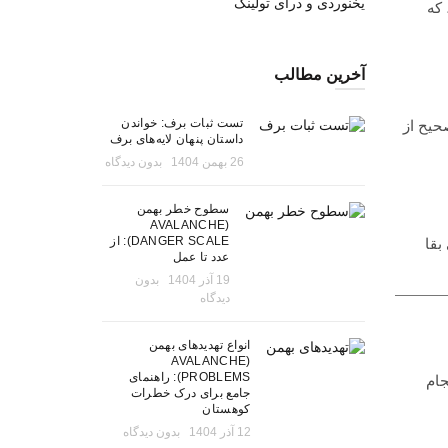
یخنوردی و درای تولینگ
که
آخرین مطالب
تست ثبات برف: خواندن
صحیح از
داستان پنهان لایه‌های برف
26 بهمن 1404
بدون دیدگاه
سطوح خطر بهمن
(AVALANCHE
DANGER SCALE): از
بقا
عدد تا عمل
19 آذر 1404
بدون
دیدگاه
انواع تهدیدهای بهمن
(AVALANCHE
PROBLEMS): راهنمای
جام
جامع برای درک خطرات
کوهستان
12 آذر 1404
بدون دیدگاه