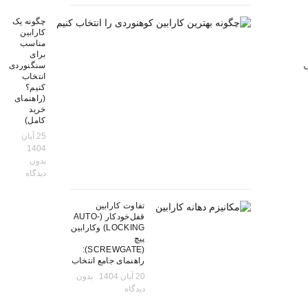
چگونه یک
کارابین
مناسب
برای
ی
سنگنوردی
انتخاب
کنیم؟
(راهنمای
خرید
کامل)
25 آبان
1404
بدون
دیدگاه
تفاوت کارابین
قفل‌خودکار (AUTO-
LOCKING) وکارابین
پیچ
(SCREWGATE):
راهنمای جامع انتخاب
20 آبان 1404
بدون
دیدگاه