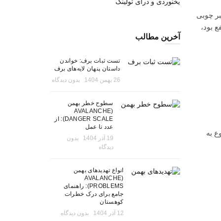
یخنوردی و درای تولینگ
بر چوبی
ع بود،
آخرین مطالب
تست ثبات برف: خواندن
داستان پنهان لایه‌های برف
26 بهمن 1404
بدون دیدگاه
سطوح خطر بهمن
(AVALANCHE
DANGER SCALE): از
عدد تا عمل
ردان اروپایی شروع به
19 آذر 1404
بدون
دیدگاه
انواع تهدیدهای بهمن
(AVALANCHE
PROBLEMS): راهنمای
جامع برای درک خطرات
کوهستان
12 آذر 1404
بدون دیدگاه