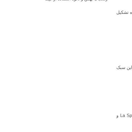
ه تشکیل
این سبک
این کفش‌ها از جنس مواد مقاوم در برابر سرما ساخته شده‌اند و دارای سیستم اتصال کرامپون هستند. برندهایی مانند La Sportiva و