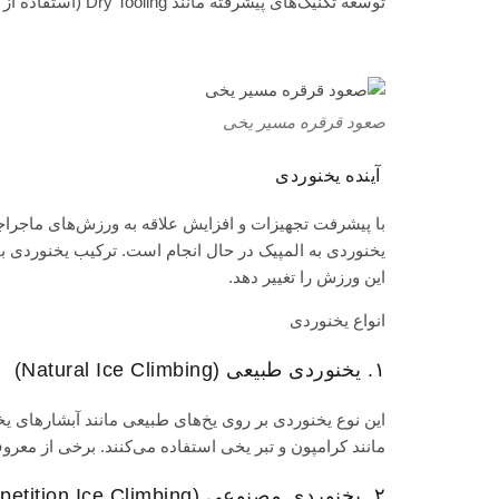
توسعه تکنیک‌های پیشرفته مانند Dry Tooling (استفاده از تبر یخی روی صخره‌های خشک).
صعود قرقره مسیر یخی
آینده یخنوردی
با پیشرفت تجهیزات و افزایش علاقه به ورزش‌های ماجرا
یخنوردی به المپیک در حال انجام است. ترکیب یخنوردی با 
این ورزش را تغییر دهد.
انواع یخنوردی
۱. یخنوردی طبیعی (Natural Ice Climbing)
این نوع یخنوردی بر روی یخ‌های طبیعی مانند آبشارهای ی
مانند کرامپون و تبر یخی استفاده می‌کنند. برخی از معرو
۲. یخنوردی مصنوعی (Competition Ice Climbing)