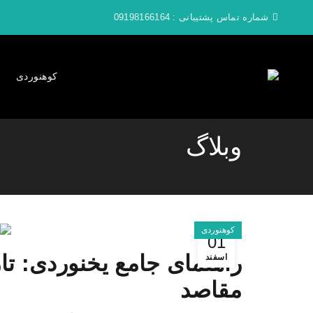
شماره تماس پشتیبانی :
09198166164
کوهنوردی
وبلاگ
کوهنوردی
01
راهنمای جامع یخنوردی: تار
اسفند
مقاصد