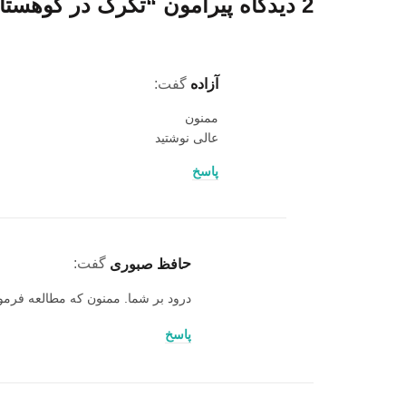
2 دیدگاه پیرامون “
تگرگ در کوهستا
آزاده
گفت:
ممنون
عالی نوشتید
پاسخ
حافظ صبوری
گفت:
درود بر شما. ممنون که مطالعه فرمو
پاسخ