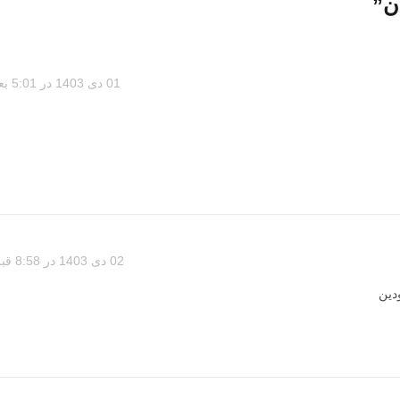
ن
”
01 دی 1403 در 5:01 بعد از ظهر
02 دی 1403 در 8:58 قبل از ظهر
دین