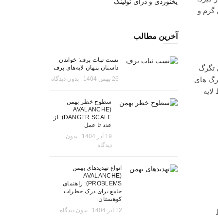
یخنوردی و درای تولینگ
گرم و
آخرین مطالب
تست ثبات برف: خواندن
 تگرگ
داستان پنهان لایه‌های برف
26 بهمن 1404
بدون دیدگاه
گرگ های
لایه
سطوح خطر بهمن
(AVALANCHE
DANGER SCALE): از
عدد تا عمل
19 آذر 1404
بدون
دیدگاه
انواع تهدیدهای بهمن
(AVALANCHE
PROBLEMS): راهنمای
جامع برای درک خطرات
کوهستان
12 آذر 1404
بدون دیدگاه