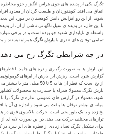
تگرگ یکی از پدیده های جوی هراس انگیز و جزو
مخاطره 
اتفاق می افتد. کوهنوردان و طبیعت گردان از معدود افراد
شوند. از این رو افزایش
دانش کوهستان
در مورد این پدی
با این حال، در پدیده ی سیل ناگهانی ناشی از آن، از پد
واسطه ی ناپایداری شدید جو بوده است و در برخی موارد ی
تمامی توفان های تندری با
بارش تگرگ
همراه نیستند و متغ
در چه شرایطی تگرگ رخ می دهد
گزارش شره است. ریزش این بارش از
ابرهای کومولونی
از یخ است که قطر آن ها به 5
بارش تگرگ معمولا همراه با خسارت به محصولات کشاورزی 
شود. معمولا در گزارش های عمومی اندازه ی تگرگ را با
میانه ی بیشتر توفان ها یافت می شود و اندازه ی آن ب
یخ زده و یا یک بلور یخی است. حرکت بالاسوی قوی در هوا
ترازهای مختلف حرکت می دهد. در این صورت لایه ای از
طو