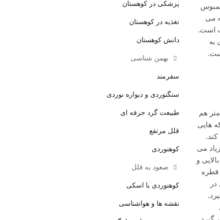
پزشکی در کوهستان
یمبوس
ه می
تغذیه در کوهستان
ت است.
دانش کوهستان
 به
ست.
بهمن شناسی
سفرمند
سنگنوردی و دیواره نوردی
طبیعت گرد حرفه ای
ی کند. قطر ذره های تگرگ از چند میلی متر تا 6 سانتی متر هم
ه هایی
قلل مرتفع
 کند.
یاد می
کوهنوردی
لایی و
صعود به قلل
 قطره
در
کوهنوردی با اسکی
رد.
نقشه ها و هواشناسی
ل
 قرار گیرد.