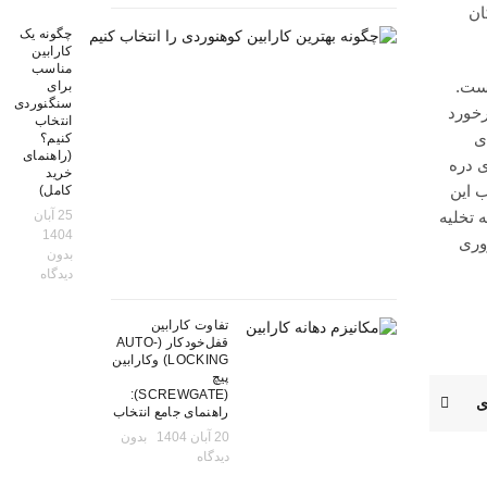
ان
چگونه یک
کارابین
مناسب
است.
برای
سنگنوردی
رخورد
انتخاب
ی
کنیم؟
(راهنمای
 دره
خرید
 این
کامل)
25 آبان
 تخلیه
1404
وری
بدون
دیدگاه
تفاوت کارابین
قفل‌خودکار (AUTO-
LOCKING) وکارابین
پیچ
(SCREWGATE):
ی
راهنمای جامع انتخاب
20 آبان 1404
بدون
دیدگاه