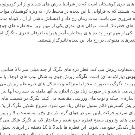
های جوی کوهستان
است که در شرایط بارش های شدید و از ابر کومولون
ی هستند که به فراوانی با این پدیده در محیط باز ، به ویژه کوهستان مواج
ده ضروری می باشد. مدت زمان رخ داد و اغتشاش ناشی از آن ، کوتاه مد
یده های خطرناک است. توفان های تندری یکی از مهم ترین مخاطره های جوی
کی از مهم ترین پدیده های مخاطره آمیز همراه با توفان تندری ، تگرگ ا
یرهای متنوعی در رخ داد این پدیده تاثیرگذار هستند.
این بارش ها به صورت رگباری و ذره های جامد با قطرهای متفاوت ریزش م
مبوس
(پاراکومه ای) است.
تگرگ
، ریزش جوی به شکل توپ های کوچک یا تک
 تا 50 میلی متر یا بیشتر می رسد. تگرگ به صورت مجزا یا متراکم و به شکل های غیرمنظم ریزش می
می باشد و در صورت زیاد بودن اندازه ی آنها دامنه ی خسارت آنها نیز ز
 اندازه ی سکه و توپ های ورزشی مقایسه می کنند. تگرگ در قسمت های با
ا افزایش گسترش قائم سلول توفان زیاد می شود. شروع تشکیل تگرگ از یک
ی سرد و حرکت پایین سو در هوای گرم، ذره ی یخ را به سمت بالا و پایین 
 ذره های یخ روی سطح قطره جمع شده و ساختار لایه ی تگرگ شکل می گی
برای تشکیل تگرگ تعداد زیادی از قطره های ابر سرد در کنار یکدیگر جمع می شوند. این قطره ها باید 5 تا 10 دقیقه در ابرهای سلو
فانی بمانند. برای تشکیل تگرگ ها با سایز بزرگت ار 5 سانتی متر، قطره ی یخ باید در توفان تندری که جریان بالارو قوی دارد،