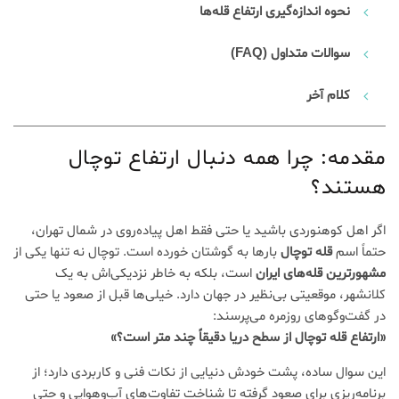
نحوه اندازه‌گیری ارتفاع قله‌ها
سوالات متداول (FAQ)
کلام آخر
مقدمه: چرا همه دنبال ارتفاع توچال
هستند؟
چگونه یک
کارابین
اگر اهل کوهنوردی باشید یا حتی فقط اهل پیاده‌روی در شمال تهران،
مناسب
حتماً اسم
قله توچال
بارها به گوشتان خورده است. توچال نه تنها یکی از
برای
سنگنوردی
مشهورترین قله‌های ایران
است، بلکه به خاطر نزدیکی‌اش به یک
انتخاب
کلانشهر، موقعیتی بی‌نظیر در جهان دارد. خیلی‌ها قبل از صعود یا حتی
کنیم؟
(راهنمای
در گفت‌وگوهای روزمره می‌پرسند:
خرید
«ارتفاع قله توچال از سطح دریا دقیقاً چند متر است؟»
کامل)
25 آبان
این سوال ساده، پشت خودش دنیایی از نکات فنی و کاربردی دارد؛ از
1404
بدون
برنامه‌ریزی برای صعود گرفته تا شناخت تفاوت‌های آب‌وهوایی و حتی