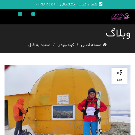
شماره تماس پشتیبانی :
09198166164
0
0
وبلاگ
صفحه اصلی
کوهنوردی
صعود به قلل
06
مهر