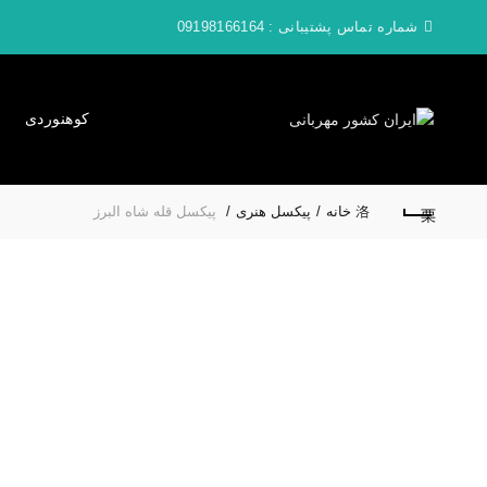
شماره تماس پشتیبانی :
09198166164
کوهنوردی
خانه
پیکسل هنری
پیکسل قله شاه البرز