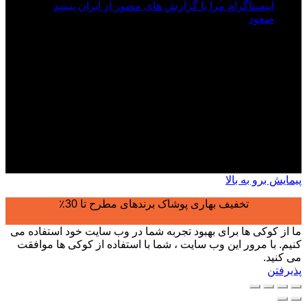
اینستاگرام مرا با گزارش های مصور از ایران ببینید
صعود
درباره ما
ایران پیکسل سایتی برای انتشار آخرین تلاش های کوهنوردی و
مستند سازی صعودها، طبیعت گردی و ایرانگردی است برای
کسانی که بدنبال راهنمایی می گردند.
تهران ، خیابان شریعتی خیابان پلیس خیابان باغ موزه قصر 6
تلفن پشتیبانی : 09198166164
کلیه حقوق مادی و معنوی این سایت محفوظ می باشد.
پیمایش برو به بالا
تخفیف بهاری پوشاک برندهای مطرح تا 30٪
ما از کوکی ها برای بهبود تجربه شما در وب سایت خود استفاده می
کنیم. با مرور این وب سایت ، شما با استفاده از کوکی ها موافقت
می کنید.
پذیرفتن