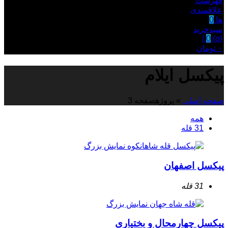
فهرست
علاقمندی
ها
0
سبدخرید
/
0
)
o
(
۰
تومان
پیکسل ایلام
صفحه اصلی
»
پروژه
صفحه 3
همه
31 قله
نمایش بزرگ
پیکسل اصفهان
31 قله
نمایش بزرگ
پیکسل چهارمحال و بختیاری