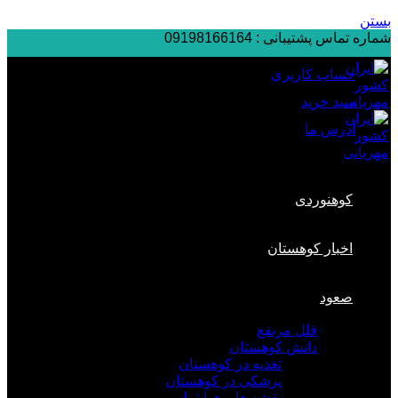
بستن
شماره تماس پشتیبانی :
09198166164
حساب کاربری
سبد خرید
آدرس ما
کوهنوردی
اخبار کوهستان
صعود
قلل مرتفع
دانش کوهستان
تغذیه در کوهستان
پزشکی در کوهستان
نقشه ها و هواشناسی