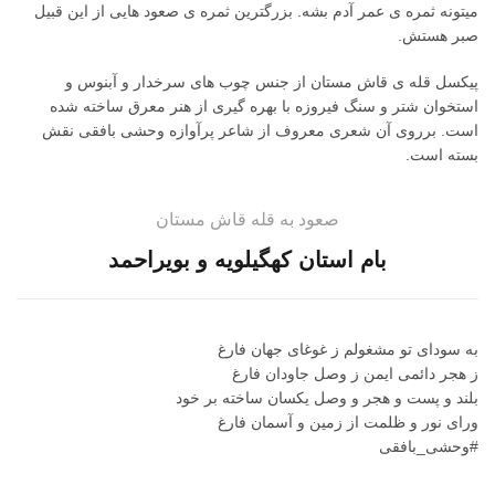
میتونه ثمره ی عمر آدم بشه. بزرگترین ثمره ی صعود هایی از این قبیل
صبر هستش.
پیکسل قله ی قاش مستان از جنس چوب های سرخدار و آبنوس و
استخوان شتر و سنگ فیروزه با بهره گیری از هنر معرق ساخته شده
است. برروی آن شعری معروف از شاعر پرآوازه وحشی بافقی نقش
بسته است.
صعود به قله قاش مستان
بام استان کهگیلویه و بویراحمد
به سودای تو مشغولم ز غوغای جهان فارغ
ز هجر دائمی ایمن ز وصل جاودان فارغ
بلند و پست و هجر و وصل یکسان ساخته بر خود
ورای نور و ظلمت از زمین و آسمان فارغ
#وحشی_بافقی