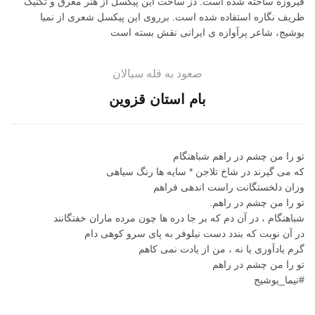
فیروزه ساخته شده است. دز ساخت این پیکسل از هنر معرق و تکنیک
ظریف نگاره استفاده شده است. برروی این پیکسل شعری از نمیا
یوشیج، شاعر پرآوازه ی ایرانی نقش بسته است
صعود به قله سیالان
بام استان قزوین
تو را من چشم در راهم شباهنگام
که می گیرند در شاخ تلاجن * سایه ها رنگ سیاهی
وزان دلخستگانت راست اندهی فراهم
تو را من چشم در راهم.
شباهنگام ، در آن دم که بر جا دره ها چون مرده ماران خفتگانند
در آن نوبت که بندد دست نیلوفر به پای سرو کوهی دام
گرم یادآوری یا نه ، من از یادت نمی کاهم
تو را من چشم در راهم
#نیما_یوشیج