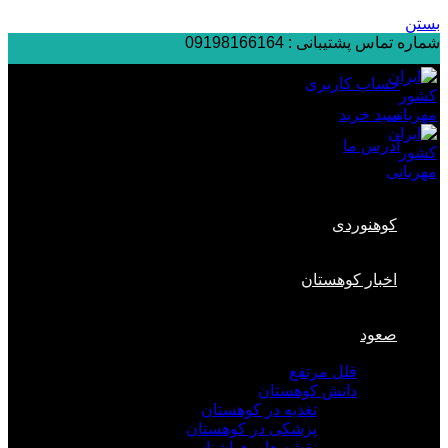
بستن
شماره تماس پشتیبانی :
09198166164
حساب کاربری
سبد خرید
آدرس ما
کوهنوردی
اخبار کوهستان
صعود
قلل مرتفع
دانش کوهستان
تغذیه در کوهستان
پزشکی در کوهستان
نقشه ها و هواشناسی