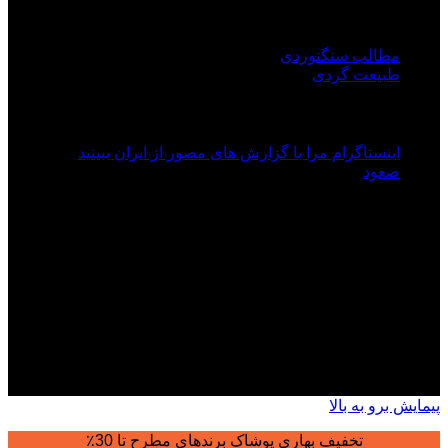
لینک های مفید
مطالب سنگنوردی
طبیعت گردی
ایران پیکسل
اینستاگرام مرا با گزارش های مصور از ایران ببینید
صعود
درباره ما
ایران پیکسل سایتی برای انتشار آخرین تلاش های کوهنوردی و
مستند سازی صعودها، طبیعت گردی و ایرانگردی است برای
کسانی که بدنبال راهنمایی می گردند.
تهران ، خیابان شریعتی خیابان پلیس خیابان باغ موزه قصر 6
تلفن پشتیبانی : 09198166164
کلیه حقوق مادی و معنوی این سایت محفوظ می باشد.
پیمایش برو به بالا
تخفیف بهاری پوشاک برندهای مطرح تا 30٪