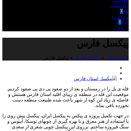
فهرست
علاقمندی
ها
0
سبدخرید
/
0
)
o
(
۰
تومان
پیکسل فارس
صفحه اصلی
»
پیکسل فارس
»
پیکسل فارس
قله ی بل را در زمستان و بعد از دو صعود پی دی پی صعود کردیم.
موقعیت این قله در منطقه ی زیبای اقلید استان فارس هستش و
فاصله ی زیاد این کوه از شهر باعث شده طبیعت منطقه دست
نخورده باقی بماند.
در جهت تکمیل پروژه ی پیکس به پیکسل ایران، پیکسل پیش روی را
با استفاده از هنر معرق و با بهره گیری از چوبهای توسکا، آبنوس و
سنگ فیروزه ساختم. برروی این پیکسل چوبی شعری از سعدی